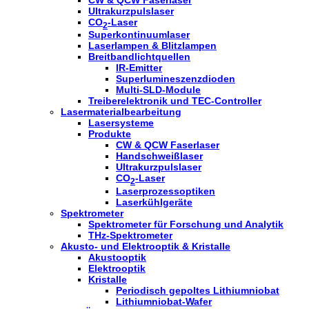
Ultrakurzpulslaser
CO
-Laser
2
Superkontinuumlaser
Laserlampen & Blitzlampen
Breitbandlichtquellen
IR-Emitter
Superlumineszenzdioden
Multi-SLD-Module
Treiberelektronik und TEC-Controller
Lasermaterialbearbeitung
Lasersysteme
Produkte
CW & QCW Faserlaser
Handschweißlaser
Ultrakurzpulslaser
CO
-Laser
2
Laserprozessoptiken
Laserkühlgeräte
Spektrometer
Spektrometer für Forschung und Analytik
THz-Spektrometer
Akusto- und Elektrooptik & Kristalle
Akustooptik
Elektrooptik
Kristalle
Periodisch gepoltes Lithiumniobat
Lithiumniobat-Wafer