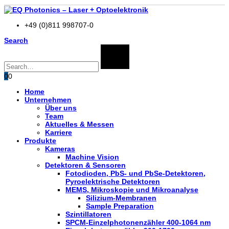
+49 (0)811 998707-0
Search
0
0
Home
Unternehmen
Über uns
Team
Aktuelles & Messen
Karriere
Produkte
Kameras
Machine Vision
Detektoren & Sensoren
Fotodioden, PbS- und PbSe-Detektoren,
Pyroelektrische Detektoren
MEMS, Mikroskopie und Mikroanalyse
Silizium-Membranen
Sample Preparation
Szintillatoren
SPCM-Einzelphotonenzähler 400-1064 nm