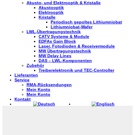
Akusto- und Elektrooptik & Kristalle
Akustooptik
Elektrooptik
Kristalle
Periodisch gepoltes Lithiumniobat
Lithiumniobat-Wafer
LWL-Übertragungstechnik
CATV Systeme & Module
EDFAs Gain Block
Laser, Fotodioden & Receivermodule
MW Übertragungstechnik
MW Delay Lines
DAS – LWL-Komponenten
Zubehör
Treiberelektronik und TEC-Controller
Lieferanten
Service
RMA-Rücksendungen
Mein Konto
Mein Konto
Kontakt