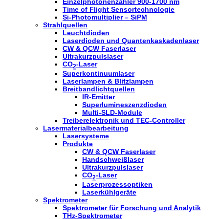
Einzelphotonenzähler 900-1700 nm
Time of Flight Sensortechnologie
Si-Photomultiplier – SiPM
Strahlquellen
Leuchtdioden
Laserdioden und Quantenkaskadenlaser
CW & QCW Faserlaser
Ultrakurzpulslaser
CO
-Laser
2
Superkontinuumlaser
Laserlampen & Blitzlampen
Breitbandlichtquellen
IR-Emitter
Superlumineszenzdioden
Multi-SLD-Module
Treiberelektronik und TEC-Controller
Lasermaterialbearbeitung
Lasersysteme
Produkte
CW & QCW Faserlaser
Handschweißlaser
Ultrakurzpulslaser
CO
-Laser
2
Laserprozessoptiken
Laserkühlgeräte
Spektrometer
Spektrometer für Forschung und Analytik
THz-Spektrometer