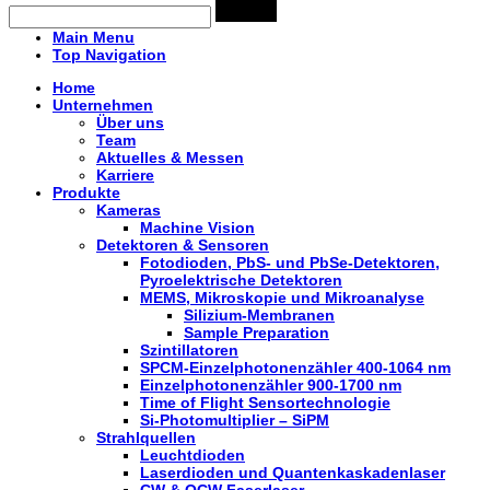
Main Menu
Top Navigation
Home
Unternehmen
Über uns
Team
Aktuelles & Messen
Karriere
Produkte
Kameras
Machine Vision
Detektoren & Sensoren
Fotodioden, PbS- und PbSe-Detektoren,
Pyroelektrische Detektoren
MEMS, Mikroskopie und Mikroanalyse
Silizium-Membranen
Sample Preparation
Szintillatoren
SPCM-Einzelphotonenzähler 400-1064 nm
Einzelphotonenzähler 900-1700 nm
Time of Flight Sensortechnologie
Si-Photomultiplier – SiPM
Strahlquellen
Leuchtdioden
Laserdioden und Quantenkaskadenlaser
CW & QCW Faserlaser