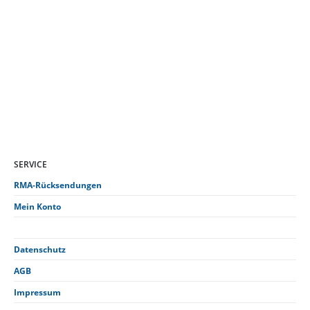
Bakman PB7220 2000 TR
DUAL – T
SERVICE
RMA-Rücksendungen
Mein Konto
Datenschutz
AGB
Impressum