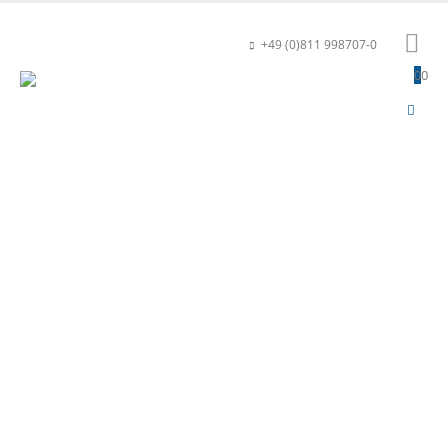
+49 (0)811 998707-0
0
0
HOME
PRODUKTE
SPEKTROMETER
THZ-SPEKTROMETER
THz-Spektrometer