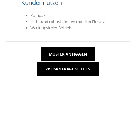
Kundennutzen
Kompakt
leicht und robust für den mobilen Einsatz
Wartungsfreier Betrieb
MUSTER ANFRAGEN
PREISANFRAGE STELLEN
Wichtige Spezifikationen
Teilenummer
Bakman PB7220 2000 T