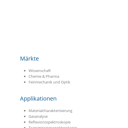
Zusatzprodukt
Whitezell
Video
THz Takes Flight
Hersteller
Märkte
Wissenschaft
Chemie & Pharma
Feinmechanik und Optik
Applikationen
Materialcharakterisierung
Gasanalyse
Reflexionsspektroskopie
Transmissionsspektroskopie