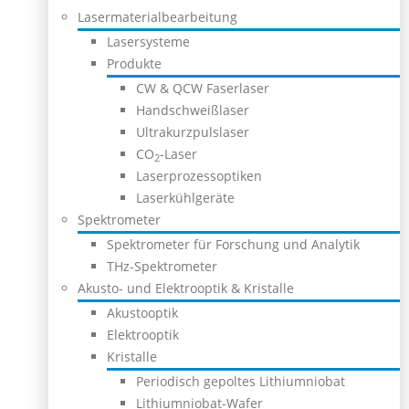
Lasermaterialbearbeitung
Lasersysteme
Produkte
CW & QCW Faserlaser
Handschweißlaser
Ultrakurzpulslaser
CO
-Laser
2
Laserprozessoptiken
Laserkühlgeräte
Spektrometer
Spektrometer für Forschung und Analytik
THz-Spektrometer
Akusto- und Elektrooptik & Kristalle
Akustooptik
Elektrooptik
Kristalle
Periodisch gepoltes Lithiumniobat
Lithiumniobat-Wafer