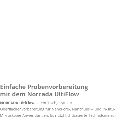
Home
Produkte
Detektoren & Sensoren
MEMS, Mikroskopie und Mikroanalyse
Sample Preparation
Sample Preparation
Einfache Probenvorbereitung
mit dem Norcada UltiFlow
NORCADA UltiFlow
ist ein Tischgerät zur
Oberflächenvorbereitung für NanoPore-, Nanofluidik- und In-situ-
Mikroskopie-Anwendungen. Es nutzt lichtbasierte Technologie zur