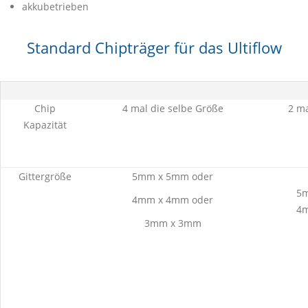
akkubetrieben
Standard Chipträger für das Ultiflow
Chip
4 mal die selbe Größe
2 ma
Kapazität
Gittergröße
5mm x 5mm oder
5m
4mm x 4mm oder
4m
3mm x 3mm