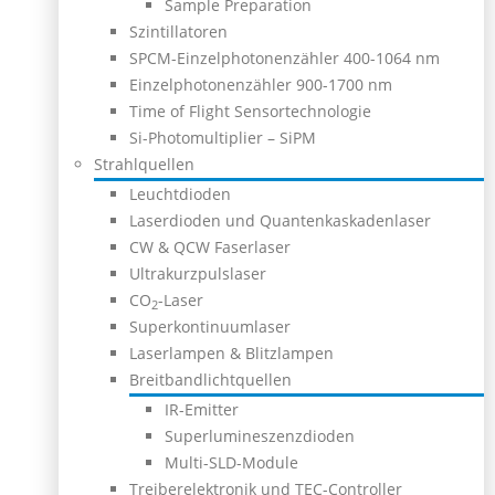
Sample Preparation
Szintillatoren
SPCM-Einzelphotonenzähler 400-1064 nm
Einzelphotonenzähler 900-1700 nm
Time of Flight Sensortechnologie
Si-Photomultiplier – SiPM
Strahlquellen
Leuchtdioden
Laserdioden und Quantenkaskadenlaser
CW & QCW Faserlaser
Ultrakurzpulslaser
CO
-Laser
2
Superkontinuumlaser
Laserlampen & Blitzlampen
Breitbandlichtquellen
IR-Emitter
Superlumineszenzdioden
Multi-SLD-Module
Treiberelektronik und TEC-Controller