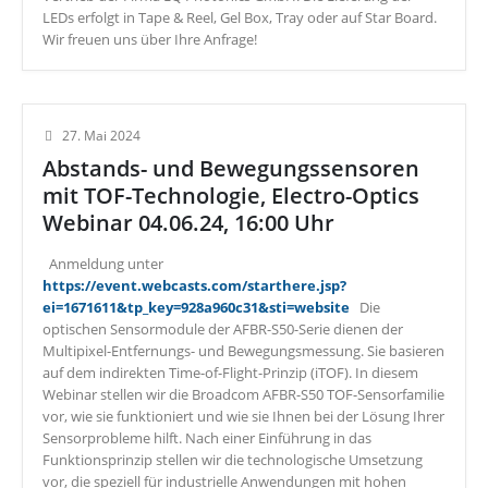
LEDs erfolgt in Tape & Reel, Gel Box, Tray oder auf Star Board.
Wir freuen uns über Ihre Anfrage!
27. Mai 2024
Abstands- und Bewegungssensoren
mit TOF-Technologie, Electro-Optics
Webinar 04.06.24, 16:00 Uhr
Anmeldung unter
https://event.webcasts.com/starthere.jsp?
ei=1671611&tp_key=928a960c31&sti=website
Die
optischen Sensormodule der AFBR-S50-Serie dienen der
Multipixel-Entfernungs- und Bewegungsmessung. Sie basieren
auf dem indirekten Time-of-Flight-Prinzip (iTOF). In diesem
Webinar stellen wir die Broadcom AFBR-S50 TOF-Sensorfamilie
vor, wie sie funktioniert und wie sie Ihnen bei der Lösung Ihrer
Sensorprobleme hilft. Nach einer Einführung in das
Funktionsprinzip stellen wir die technologische Umsetzung
vor, die speziell für industrielle Anwendungen mit hohen