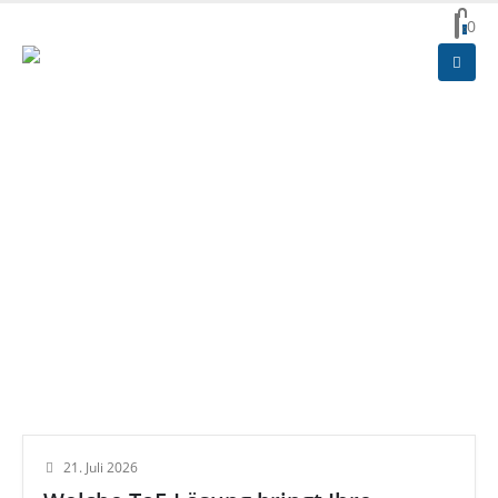
0
0
HOME
UNTERNEHMEN
AKTUELLES & MESSEN
Aktuelles & Messen
21. Juli 2026