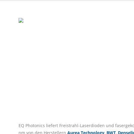
HOME
PRODUKTE
STRAHLQUELLEN
LASERDIODEN 
Laserdioden und Quan
EQ Photonics liefert Freistrahl-Laserdioden und faserge
nm von den Herstellern
Aurea Technology
,
BWT
,
Denseli