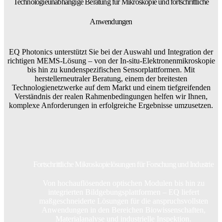
Technologieunabhängige Beratung für Mikroskopie und fortschrittliche
Anwendungen
EQ Photonics unterstützt Sie bei der Auswahl und Integration der
richtigen MEMS-Lösung – von der In-situ-Elektronenmikroskopie
bis hin zu kundenspezifischen Sensorplattformen. Mit
herstellerneutraler Beratung, einem der breitesten
Technologienetzwerke auf dem Markt und einem tiefgreifenden
Verständnis der realen Rahmenbedingungen helfen wir Ihnen,
komplexe Anforderungen in erfolgreiche Ergebnisse umzusetzen.
Fortschrittliche Mikroskopielösungen für Forschung und Industrie
Von hochauflösenden optischen Modulen bis hin zu
integrierten Bildgebungsplattformen – EQ liefert
maßgeschneiderte Lösungen für die anspruchsvollsten
Anwendungen in den Bereichen Biowissenschaften,
Materialanalyse und industrielle Inspektion.