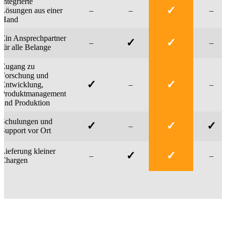
Integrierte
✓
Lösungen aus einer
–
–
–
Hand
Ein Ansprechpartner
✓
✓
–
–
für alle Belange
Zugang zu
Forschung und
✓
✓
Entwicklung,
–
–
Produktmanagement
und Produktion
Schulungen und
✓
✓
✓
–
Support vor Ort
Lieferung kleiner
✓
✓
–
–
Chargen