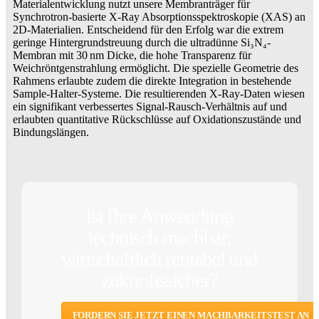
Materialentwicklung nutzt unsere Membranträger für
Synchrotron-basierte X-Ray Absorptionsspektroskopie (XAS) an
2D-Materialien. Entscheidend für den Erfolg war die extrem
geringe Hintergrundstreuung durch die ultradünne Si₃N₄-
Membran mit 30 nm Dicke, die hohe Transparenz für
Weichröntgenstrahlung ermöglicht. Die spezielle Geometrie des
Rahmens erlaubte zudem die direkte Integration in bestehende
Sample-Halter-Systeme. Die resultierenden X-Ray-Daten wiesen
ein signifikant verbessertes Signal-Rausch-Verhältnis auf und
erlaubten quantitative Rückschlüsse auf Oxidationszustände und
Bindungslängen.
Ist Ihre Anwendung
technisch machbar,
wirtschaftlich rentabel und
zukunftssicher?
FORDERN SIE JETZT EINEN MACHBARKEITSTEST AN