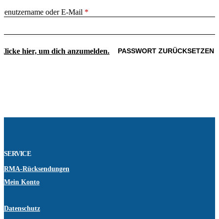
erforderlich
Benutzername oder E-Mail
*
Klicke hier, um dich anzumelden.
PASSWORT ZURÜCKSETZEN
SERVICE
RMA-Rücksendungen
Mein Konto
Datenschutz